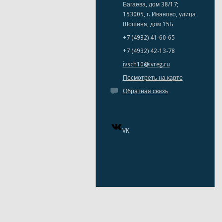
Багаева, дом 38/17;
153005, г. Иваново, улица
Шошина, дом 15Б
+7 (4932) 41-60-65
+7 (4932) 42-13-78
ivsch10@ivreg.ru
Посмотреть на карте
Обратная связь
VK